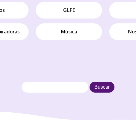
os
GLFE
piradoras
Música
Nos