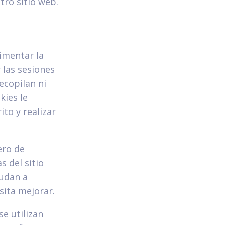
tro sitio web.
imentar la
 las sesiones
ecopilan ni
kies le
to y realizar
ero de
s del sitio
yudan a
sita mejorar.
se utilizan