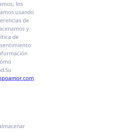
samos, los
ilamos usando
ferencias de
macenamos y
tica de
nsentimiento
información
cómo
ad.Su
ampoamor.com
 almacenar