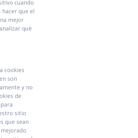
itivo cuando
 hacer que el
una mejor
analizar qué
za cookies
gen son
tamente y no
okies de
 para
stro sitio
os que sean
y mejorado.