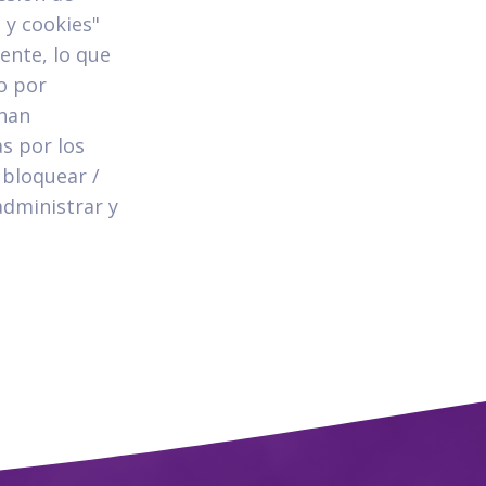
 y cookies"
ente, lo que
o por
onan
s por los
 bloquear /
administrar y