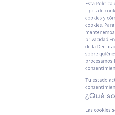
Esta Política
tipos de coo
cookies y cóm
cookies. Par
mantenemos s
privacidad.E
de la Declar
sobre quiéne
procesamos lo
consentimient
Tu estado ac
consentimien
¿Qué so
Las cookies s