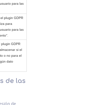
usuario para las
r el plugin GDPR
liza para
usuario para las
ento".
el plugin GDPR
almacenar si el
to o no para el
ngún dato
s de las
esión de