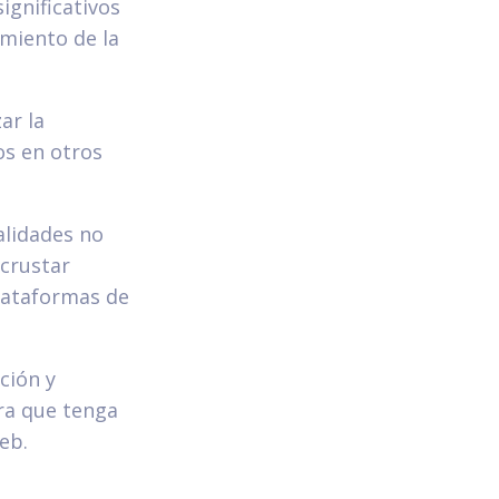
ignificativos
imiento de la
ar la
os en otros
alidades no
ncrustar
lataformas de
ción y
ra que tenga
eb.