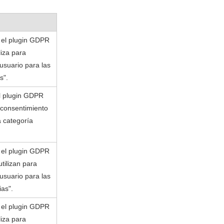
r el plugin GDPR
liza para
usuario para las
s".
el plugin GDPR
 consentimiento
a categoría
r el plugin GDPR
tilizan para
usuario para las
ias".
r el plugin GDPR
liza para