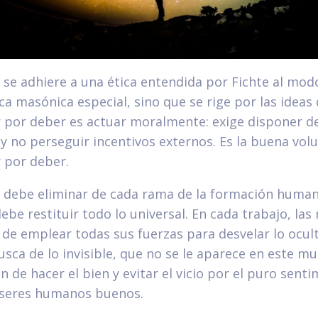
se adhiere a una ética entendida por Fichte al mod
ca masónica especial, sino que se rige por las ideas d
 por deber es actuar moralmente: exige disponer de
 y no perseguir incentivos externos. Es la buena vol
 por deber.
 debe eliminar de cada rama de la formación human
debe restituir todo lo universal. En cada trabajo, la
e emplear todas sus fuerzas para desvelar lo ocult
usca de lo invisible, que no se le aparece en este 
an de hacer el bien y evitar el vicio por el puro sent
seres humanos buenos.