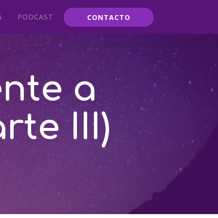
G
PODCAST
CONTACTO
ente a
te III)