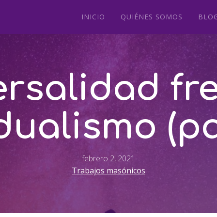
INICIO
QUIÉNES SOMOS
BLO
rsalidad fr
dualismo (par
febrero 2, 2021
Trabajos masónicos