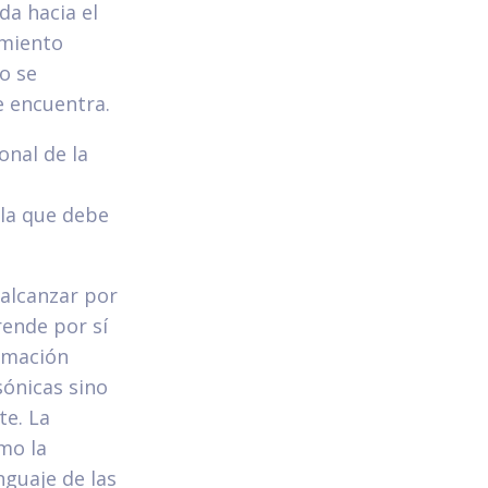
a hacia el
imiento
o se
e encuentra.
onal de la
 la que debe
 alcanzar por
rende por sí
ormación
ónicas sino
te. La
mo la
nguaje de las