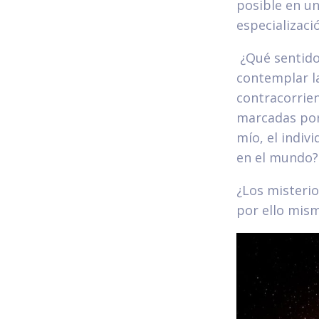
posible en un
especializaci
¿Qué sentido 
contemplar la
contracorrie
marcadas por 
mío, el indiv
en el mundo?
¿Los misterio
por ello mism