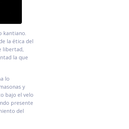
o kantiano.
e la ética del
 libertad,
untad la que
a lo
s masonas y
o bajo el velo
mundo presente
imiento del