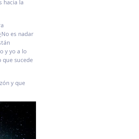
 hacia la
ra
 ¿No es nadar
stán
o y yo a lo
lo que sucede
azón y que