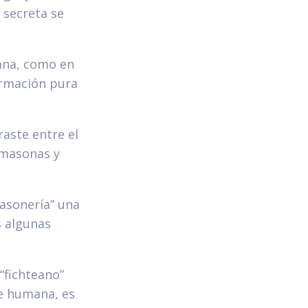
 secreta se
mana, como en
formación pura
aste entre el
s masonas y
Masonería” una
s algunas
“fichteano”
te humana, es