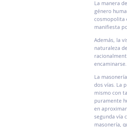
La manera de
género humano
cosmopolita 
manifiesta po
Además, la vi
naturaleza d
racionalment
encaminarse.
La masonería 
dos vías. La 
mismo con tal
puramente hu
en aproximar
segunda vía 
masonería, qu