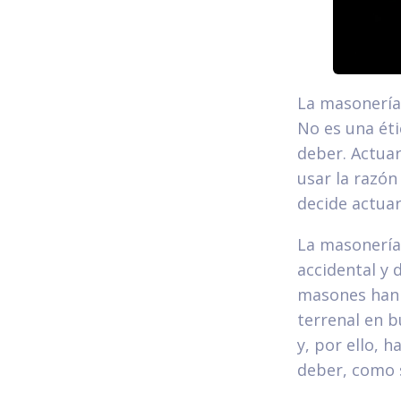
La masonería 
No es una éti
deber. Actuar
usar la razón
decide actuar
La masonería
accidental y 
masones han d
terrenal en b
y, por ello, h
deber, como 