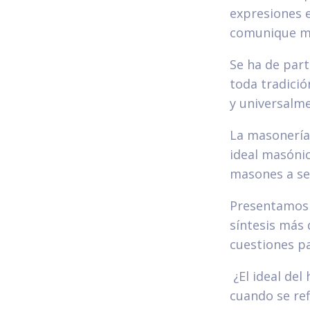
expresiones e
comunique me
Se ha de part
toda tradició
y universalm
La masonería 
ideal masónic
masones a seg
Presentamos e
síntesis más
cuestiones pa
¿El ideal del
cuando se re