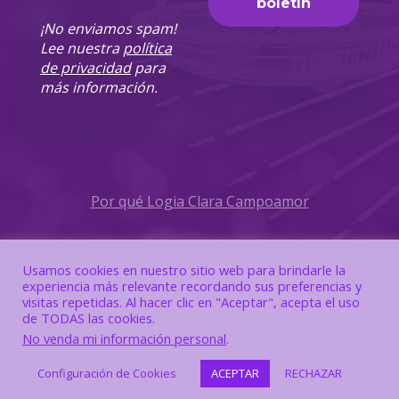
¡No enviamos spam!
Lee nuestra
política
de privacidad
para
más información.
Por qué Logia Clara Campoamor
Política de Privacidad
Usamos cookies en nuestro sitio web para brindarle la
experiencia más relevante recordando sus preferencias y
Política de Cookies
visitas repetidas. Al hacer clic en "Aceptar", acepta el uso
de TODAS las cookies.
No venda mi información personal
.
Configuración de Cookies
ACEPTAR
RECHAZAR