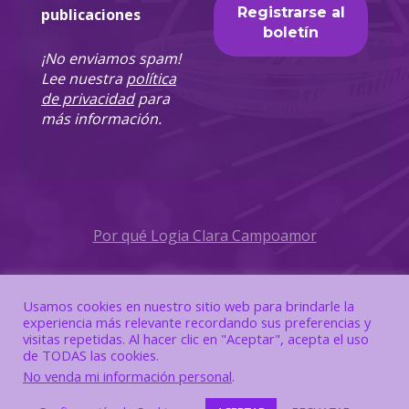
publicaciones
¡No enviamos spam!
Lee nuestra
política
de privacidad
para
más información.
Por qué Logia Clara Campoamor
Política de Privacidad
Usamos cookies en nuestro sitio web para brindarle la
experiencia más relevante recordando sus preferencias y
Política de Cookies
visitas repetidas. Al hacer clic en "Aceptar", acepta el uso
de TODAS las cookies.
No venda mi información personal
.