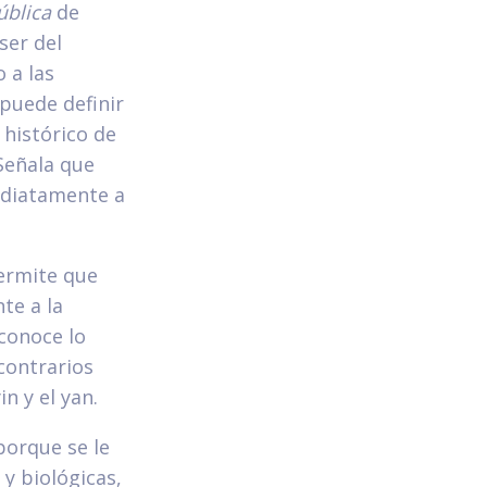
ública
de
ser del
 a las
 puede definir
 histórico de
Señala que
ediatamente a
permite que
te a la
conoce lo
contrarios
n y el yan.
porque se le
 y biológicas,