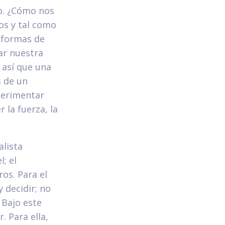
mo. ¿Cómo nos
os y tal como
s formas de
ar nuestra
 así que una
s de un
perimentar
r la fuerza, la
alista
; el
os. Para el
 decidir; no
 Bajo este
 Para ella,