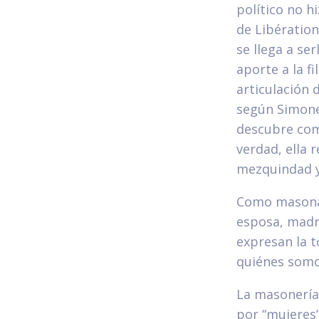
político no h
de Libératio
se llega a se
aporte a la fi
articulación 
según Simone 
descubre com
verdad, ella 
mezquindad y 
Como masonas 
esposa, madre
expresan la t
quiénes somos
La masonería 
por “mujeres”