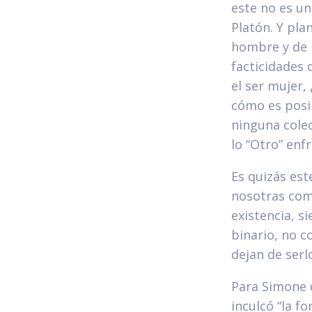
este no es u
Platón. Y plan
hombre y de 
facticidades 
el ser mujer,
cómo es posib
ninguna cole
lo “Otro” enfr
Es quizás est
nosotras com
existencia, s
binario, no c
dejan de serl
Para Simone 
inculcó “la f