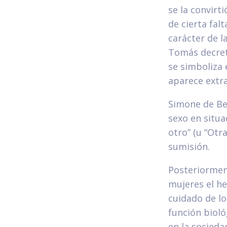
se la convirt
de cierta fal
carácter de l
Tomás decreta
se simboliza 
aparece extr
Simone de Be
sexo en situa
otro” (u “Otr
sumisión.
Posteriorment
mujeres el he
cuidado de lo
función bioló
en la socieda