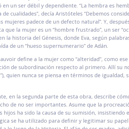
ió en un ser débil y dependiente. “La hembra es hem
ta de cualidades”, decía Aristóteles “Debemos consid
as mujeres padece de un defecto natural”. Y, después
 que la mujer es un “hombre frustrado”, un ser “oca
en la historia del Génesis, donde Eva, según palabra
aída de un “hueso supernumerario” de Adán.
auvoir define a la mujer como “alteridad”, como es
ción de subordinación respecto al primero. Allí su n
a”), quien nunca se piensa en términos de igualdad, 
e, en la segunda parte de esta obra, describe cómo
cho de no ser importantes. Asume que la procreació
s hijos ha sido la causa de su sumisión, insistiendo
gica se ha utilizado para definir y legitimar su pap
d a lo largo de la Historia. El afán de ser madre, adi