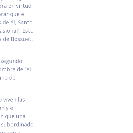
bra en virtud
erar que el
 de él, Santo
sional”. Esto
s de Bossuet,
e segundo
ombre de “el
sino de
 viven las
n y el
 en que una
el subordinado
cionado a