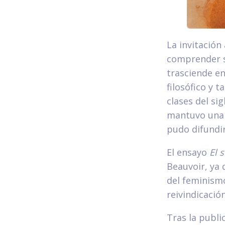
La invitación
comprender su
trasciende en
filosófico y 
clases del si
mantuvo una r
pudo difundir
El ensayo
El 
Beauvoir, ya
del feminism
reivindicaci
Tras la publi