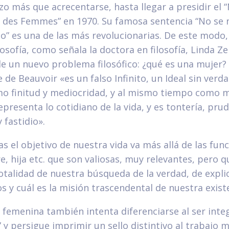
izo más que acrecentarse, hasta llegar a presidir e
n des Femmes” en 1970. Su famosa sentencia “No se 
rlo” es una de las más revolucionarias. De este modo,
losofía, como señala la doctora en filosofía, Linda Zeri
de un nuevo problema filosófico: ¿qué es una mujer?
de Beauvoir «es un falso Infinito, un Ideal sin verda
o finitud y mediocridad, y al mismo tiempo como m
representa lo cotidiano de la vida, y es tontería, pru
fastidio».
el objetivo de nuestra vida va más allá de las fun
, hija etc. que son valiosas, muy relevantes, pero q
otalidad de nuestra búsqueda de la verdad, de expli
 y cuál es la misión trascendental de nuestra exist
femenina también intenta diferenciarse al ser inte
 y persigue imprimir un sello distintivo al trabajo 