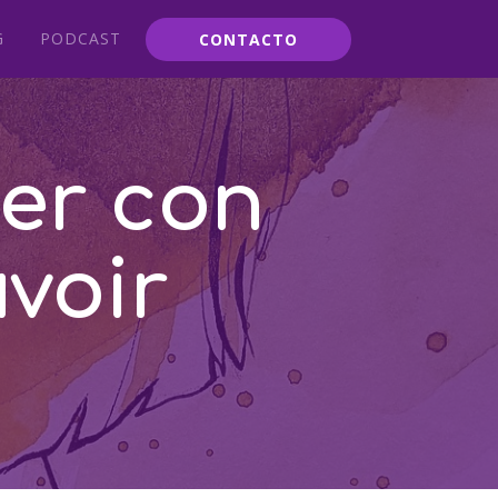
G
PODCAST
CONTACTO
er con
voir