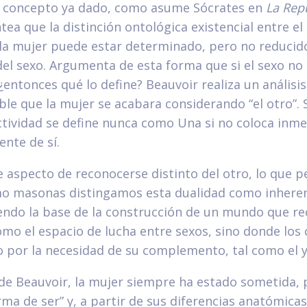
n concepto ya dado, como asume Sócrates en
La Rep
tea que la distinción ontológica existencial entre el 
la mujer puede estar determinado, pero no reducido
del sexo. Argumenta de esta forma que si el sexo no
 ¿entonces qué lo define? Beauvoir realiza un análisis
le que la mujer se acabara considerando “el otro”. 
ctividad se define nunca como Una si no coloca inm
ente de sí.
e aspecto de reconocerse distinto del otro, lo que 
o masonas distingamos esta dualidad como inheren
iendo la base de la construcción de un mundo que re
omo el espacio de lucha entre sexos, sino donde los 
o por la necesidad de su complemento, tal como el yi
de Beauvoir, la mujer siempre ha estado sometida, 
orma de ser” y, a partir de sus diferencias anatómicas