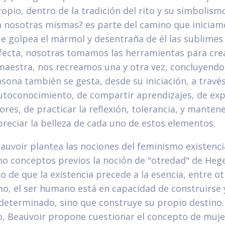
opio, dentro de la tradición del rito y su simbolis
 nosotras mismas? es parte del camino que iniciam
ue golpea el mármol y desentraña de él las sublime
fecta, nosotras tomamos las herramientas para cre
maestra, nos recreamos una y otra vez, concluyendo
ona también se gesta, desde su iniciación, a travé
utoconocimiento, de compartir aprendizajes, de ex
ores, de practicar la reflexión, tolerancia, y mantene
preciar la belleza de cada uno de estos elementos.
uvoir plantea las nociones del feminismo existenci
 conceptos previos la noción de "otredad" de Hegel
 de que la existencia precede a la esencia, entre otr
mo, el ser humano está en capacidad de construirse y
determinado, sino que construye su propio destino.
 Beauvoir propone cuestionar el concepto de mujer.