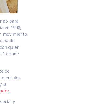
iempo para
ia en 1908,
 un movimiento
lucha de
 con quien
s”
, donde
te de
damentales
y la
adre
.
social y