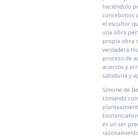
haciéndolo pr
concebimos a
el escultor q
una obra per
propia obra 
verdadera mas
proceso de a
aciertos y err
sabiduría y a
Simone de Bea
tomando como
planteamiento
Existencialis
es un ser pre
razonamiento,