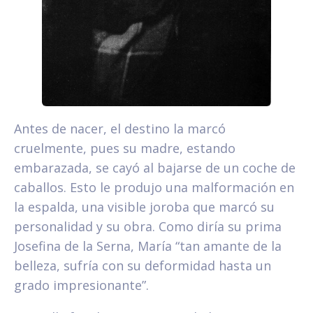
Antes de nacer, el destino la marcó
cruelmente, pues su madre, estando
embarazada, se cayó al bajarse de un coche de
caballos. Esto le produjo una malformación en
la espalda, una visible joroba que marcó su
personalidad y su obra. Como diría su prima
Josefina de la Serna, María “tan amante de la
belleza, sufría con su deformidad hasta un
grado impresionante”.