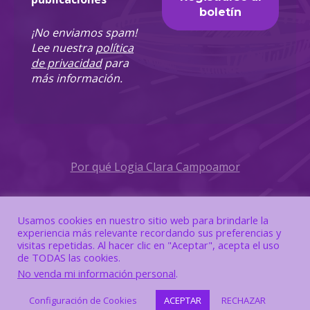
¡No enviamos spam!
Lee nuestra
política
de privacidad
para
más información.
Por qué Logia Clara Campoamor
Política de Privacidad
Usamos cookies en nuestro sitio web para brindarle la
experiencia más relevante recordando sus preferencias y
Política de Cookies
visitas repetidas. Al hacer clic en "Aceptar", acepta el uso
de TODAS las cookies.
No venda mi información personal
.
Configuración de Cookies
ACEPTAR
RECHAZAR