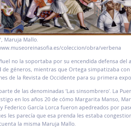
', Maruja Mallo.
www.museoreinasofia.es/coleccion/obra/verbena
ñuel no la soportaba por su encendida defensa del a
d de géneros, mientras que Ortega simpatizaba con e
ones de la Revista de Occidente para su primera expo
arte de las denominadas ‘Las sinsombrero’. La Puer
estigo en los años 20 de cómo Margarita Manso, Mar
 y Federico García Lorca fueron apedreados por pas
es les parecía que esa prenda les estaba congestio
 cuenta la misma Maruja Mallo.