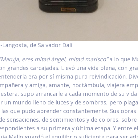
-Langosta, de Salvador Dalí
“Maruja, eres mitad ángel, mitad marisco”
a lo que M
n grandes carcajadas. Llevó una vida plena, con gra
ntenderla era por sí misma pura reivindicación. Div
ompañera y amiga, amante, noctámbula, viajera emp
iestera, supo arrancarle a cada momento de su vida
or un mundo lleno de luces y de sombras, pero plag
 las que pudo aprender constantemente. Sus obras 
 de sensaciones, de sentimientos y de colores, sobre
espondientes a su primera y última etapa. Y entre el
ja Mallo guardó el equilibrio suficiente para ser 