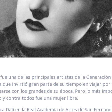
fue una de las principales artistas de la Generación 
 que invirtió gran parte de su tiempo en viajar por 
arse con los grandes de su época. Pero lo más imp
 y contra todos fue una mujer libre.
 a Dalí en la Real Academia de Artes de San Fernan