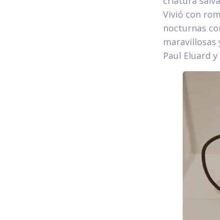
criatura salv
Vivió con rom
nocturnas con
maravillosas
Paul Eluard y