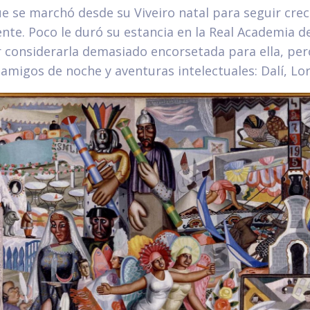
ue se marchó desde su Viveiro natal para seguir cre
nte. Poco le duró su estancia en la Real Academia d
 considerarla demasiado encorsetada para ella, per
 amigos de noche y aventuras intelectuales: Dalí, Lor