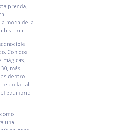
sta prenda,
na,
 la moda de la
 historia.
econocible
co. Con dos
s mágicas,
 30, más
tos dentro
iza o la cal.
l equilibrio
o como
ra una