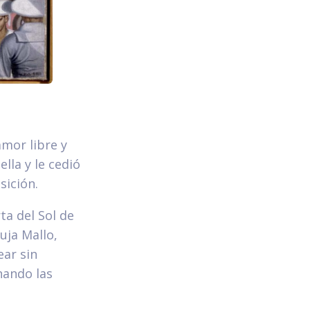
mor libre y
lla y le cedió
sición.
ta del Sol de
uja Mallo,
ear sin
nando las