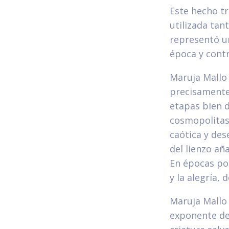
Este hecho tr
utilizada ta
representó un
época y cont
Maruja Mallo 
precisamente 
etapas bien d
cosmopolitas
caótica y de
del lienzo añ
En épocas pos
y la alegría,
Maruja Mallo 
exponente de