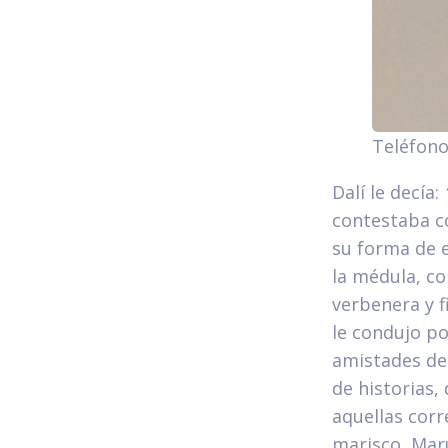
Teléfono
Dalí le decía:
contestaba co
su forma de e
la médula, c
verbenera y f
le condujo p
amistades de
de historias,
aquellas corr
marisco, Maru