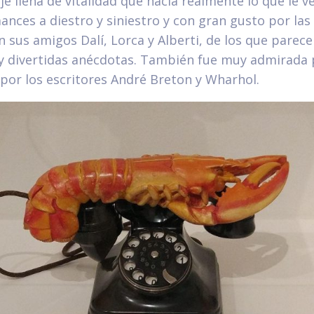
aje llena de vitalidad que hacía realmente lo que le v
ances a diestro y siniestro y con gran gusto por las 
 sus amigos Dalí, Lorca y Alberti, de los que parec
 y divertidas anécdotas. También fue muy admirada 
 por los escritores André Breton y Wharhol.