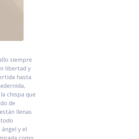
allo siempre
n libertad y
ertida hasta
edernida,
 la chispa que
ado de
están llenas
 todo
 ángel y el
admirada como