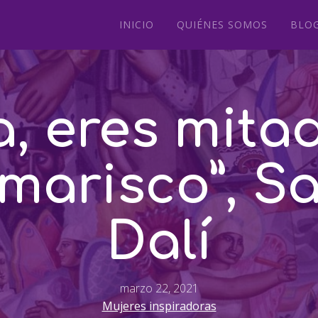
INICIO
QUIÉNES SOMOS
BLO
, eres mita
marisco”, S
Dalí
marzo 22, 2021
Mujeres inspiradoras