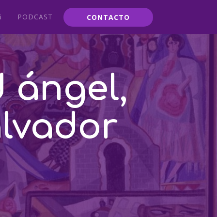
G
PODCAST
CONTACTO
d ángel,
alvador