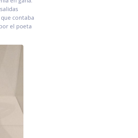
enía en gana.
salidas
e que contaba
por el poeta