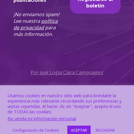
publicaciones
¡No enviamos spam!
Lee nuestra
política
de privacidad
para
más información.
Por qué Logia Clara Campoamor
Política de Privacidad
Usamos cookies en nuestro sitio web para brindarle la
experiencia más relevante recordando sus preferencias y
Política de Cookies
visitas repetidas. Al hacer clic en "Aceptar", acepta el uso
de TODAS las cookies.
No venda mi información personal
.
Configuración de Cookies
ACEPTAR
RECHAZAR