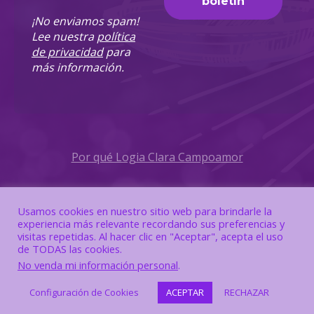
¡No enviamos spam!
Lee nuestra
política
de privacidad
para
más información.
Por qué Logia Clara Campoamor
Política de Privacidad
Usamos cookies en nuestro sitio web para brindarle la
experiencia más relevante recordando sus preferencias y
Política de Cookies
visitas repetidas. Al hacer clic en "Aceptar", acepta el uso
de TODAS las cookies.
No venda mi información personal
.
Configuración de Cookies
ACEPTAR
RECHAZAR