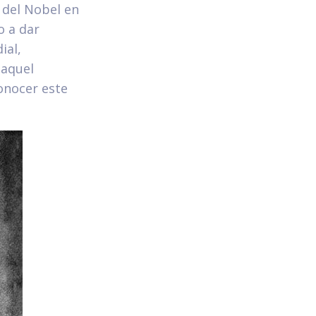
 del Nobel en
o a dar
ial,
 aquel
onocer este