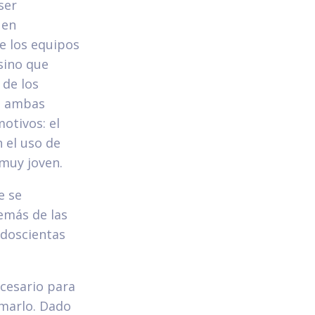
ser
 en
e los equipos
sino que
 de los
de ambas
otivos: el
 el uso de
 muy joven.
e se
emás de las
 doscientas
ecesario para
rmarlo. Dado