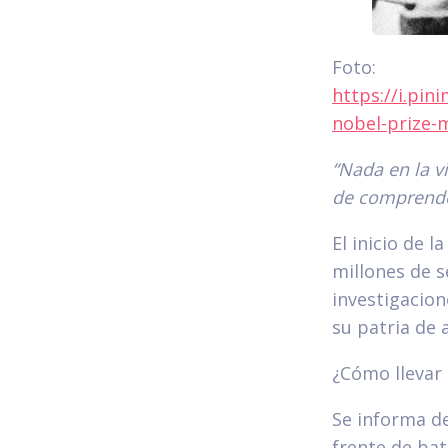
Foto:
https://i.pi
nobel-prize-m
“Nada en la v
de comprend
El inicio de 
millones de s
investigacion
su patria de 
¿Cómo llevar 
Se informa de
frente de bat