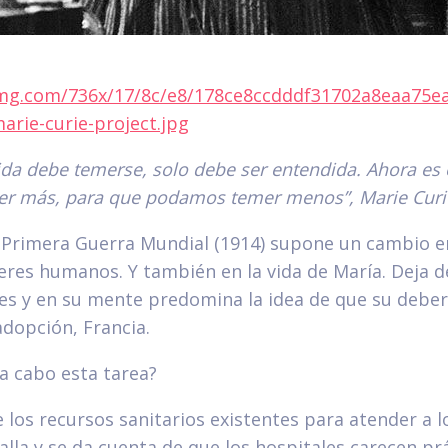
nimg.com/736x/17/8c/e8/178ce8ccdddf31702a8eaa75e
arie-curie-project.jpg
ida debe temerse, solo debe ser entendida. Ahora e
er más, para que podamos temer menos”
, Marie Curi
la Primera Guerra Mundial (1914) supone un cambio en
eres humanos. Y también en la vida de María. Deja d
es y en su mente predomina la idea de que su deber 
adopción, Francia.
a cabo esta tarea?
 los recursos sanitarios existentes para atender a l
alla y se da cuenta de que los hospitales carecen p