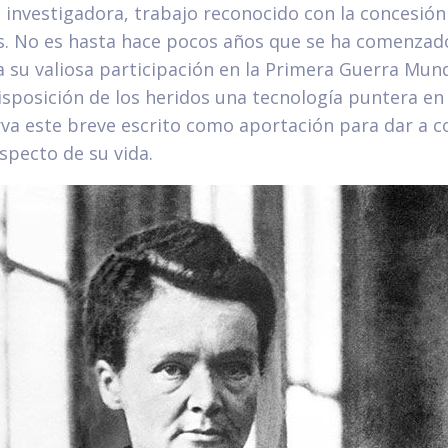
investigadora, trabajo reconocido con la concesión
s. No es hasta hace pocos años que se ha comenzad
 su valiosa participación en la Primera Guerra Mund
sposición de los heridos una tecnología puntera en
va este breve escrito como aportación para dar a c
specto de su vida.