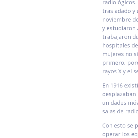
radiológicos.
trasladado y 
noviembre de
y estudiaron
trabajaron du
hospitales d
mujeres no si
primero, porq
rayos X y el 
En 1916 exist
desplazaban a
unidades móvi
salas de radio
Con esto se p
operar los eq