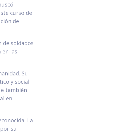
 buscó
este curso de
ación de
ón de soldados
 en las
manidad. Su
ico y social
que también
al en
econocida. La
 por su