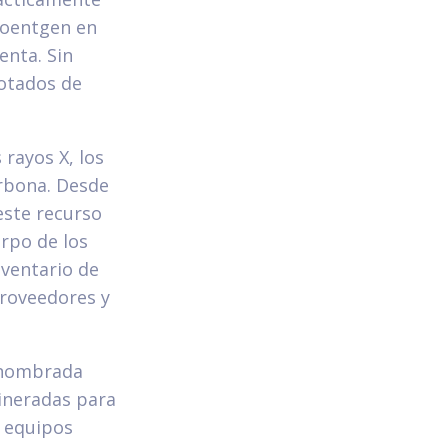
 Roentgen en
enta. Sin
dotados de
rayos X, los
orbona. Desde
 este recurso
erpo de los
nventario de
proveedores y
e nombrada
dineradas para
s equipos