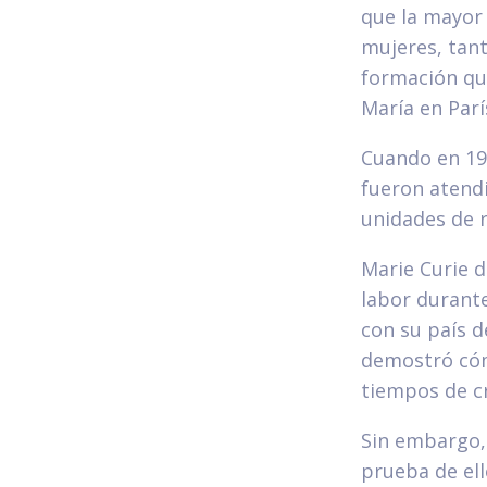
que la mayor 
mujeres, tant
formación que
María en Parí
Cuando en 191
fueron atend
unidades de r
Marie Curie d
labor durant
con su país d
demostró cóm
tiempos de cr
Sin embargo, 
prueba de el