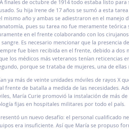
 A finales de octubre de 1914 todo estaba listo para 
usado. Su hija Irene de 17 años se sumó a esta tarea
l mismo año y ambas se adiestraron en el manejo d
 anatomía, pues su tarea no fue meramente teórica 
ramente en el frente colaborando con los cirujanos
e sangre. Es necesario mencionar que la presencia 
empre fue bien recibida en el frente, debido a dos m
ue los médicos más veteranos tenían reticencias en
segundo, porque se trataba de mujeres, una de ellas
ían ya más de veinte unidades móviles de rayos X qu
l frente de batalla a medida de las necesidades. Ad
les, María Curie promovió la instalación de más de
logía fijas en hospitales militares por todo el país.
resentó un nuevo desafío: el personal cualificado n
uipos era insuficiente. Así que María se propuso fo