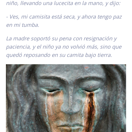
niño, llevando una lucecita en la mano, y dijo:
- Ves, mi camisita está seca, y ahora tengo paz
en mi tumba.
La madre soportó su pena con resignación y
paciencia, y el niño ya no volvió más, sino que
quedó reposando en su camita bajo tierra.