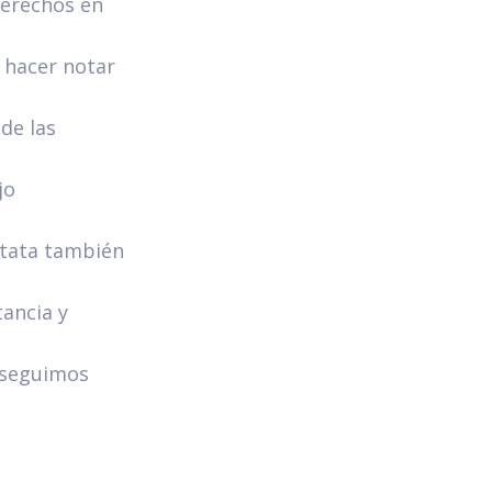
derechos en
 hacer notar
de las
jo
nstata también
tancia y
y seguimos