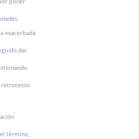
 por poner
edades.
cia exacerbada
eguido dar
uestionando
 retrocesos
zación
el término,