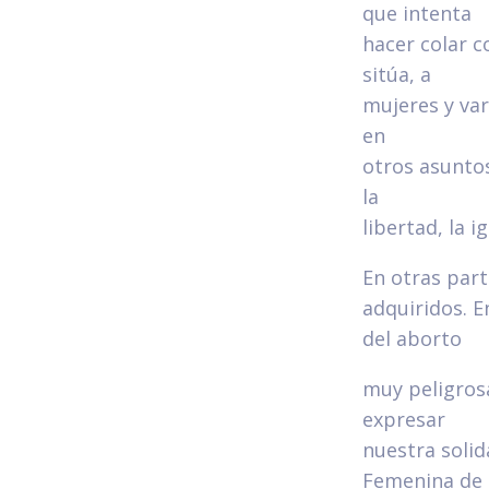
que intenta
hacer colar c
sitúa, a
mujeres y var
en
otros asunto
la
libertad, la i
En otras par
adquiridos. E
del aborto
muy peligros
expresar
nuestra soli
Femenina de