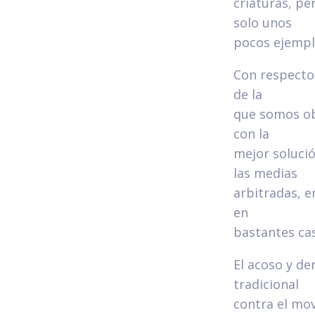
criaturas, pe
solo unos
pocos ejemplo
Con respecto 
de la
que somos ob
con la
mejor solució
las medias
arbitradas, e
en
bastantes ca
El acoso y de
tradicional
contra el mov