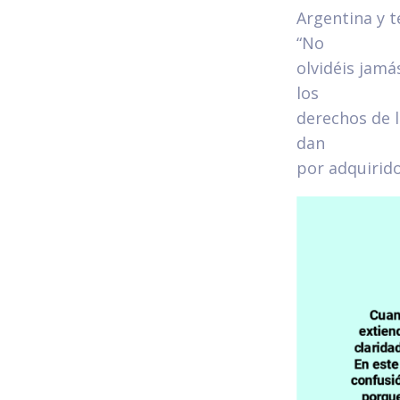
Argentina y t
“No
olvidéis jamá
los
derechos de l
dan
por adquirido