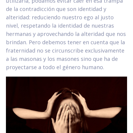
utilizarla, podamos evitar caer en esa trampa
de la contradicción que son identidad y
alteridad: reduciendo nuestro ego al justo
nivel, respetando la identidad de nuestras
hermanas y aprovechando la alteridad que nos
brindan. Pero debemos tener en cuenta que la
fraternidad no se circunscribe exclusivamente
a las masonas y los masones sino que ha de
proyectarse a todo el género humano.