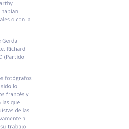
arthy
 habían
ales o con la
e Gerda
te, Richard
D (Partido
os fotógrafos
sido lo
os francés y
 las que
istas de las
ivamente a
su trabajo