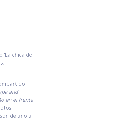
o ‘La chica de
s.
compartido
Capa and
o en el frente
fotos
 son de uno u