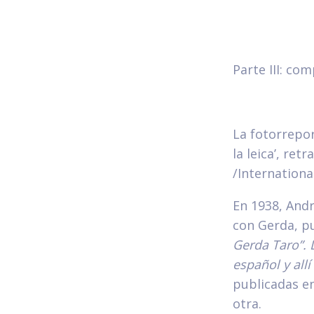
Parte III: co
La fotorrepor
la leica’, re
/Internation
En 1938, And
con Gerda, pu
Gerda Taro”. 
español y all
publicadas en
otra.