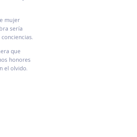
de mujer
bra sería
 conciencias.
mera que
chos honores
 el olvido.