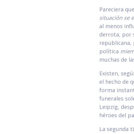
Pareciera qu
situación se 
al menos infl
derrota, por 
republicana, 
política
miem
muchas de las
Existen, segú
el hecho de q
forma instan
funerales sol
Leipzig, desp
héroes del pa
La segunda ti