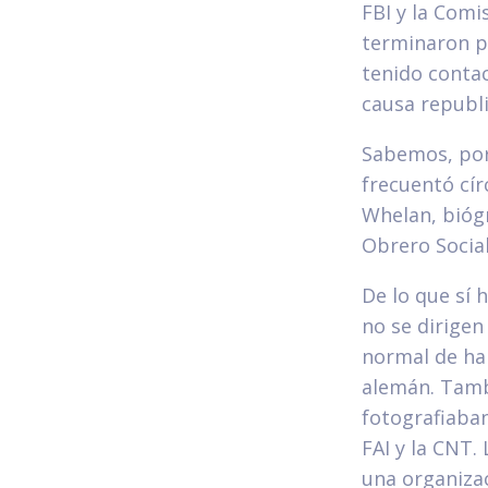
FBI y la Com
terminaron p
tenido contac
causa republ
Sabemos, por
frecuentó cír
Whelan, bióg
Obrero Social
De lo que sí 
no se dirigen
normal de hab
alemán. Tamb
fotografiaban
FAI y la CNT
una organiza