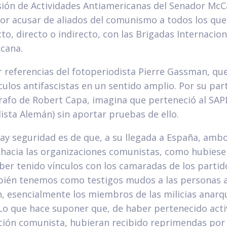
isión de Actividades Antiamericanas del Senador McC
or acusar de aliados del comunismo a todos los que
to, directo o indirecto, con las Brigadas Internacion
icana.
 referencias del fotoperiodista Pierre Gassman, qu
culos antifascistas en un sentido amplio. Por su par
rafo de Robert Capa, imagina que perteneció al SAP
ista Alemán) sin aportar pruebas de ello.
hay seguridad es de que, a su llegada a España, amb
 hacia las organizaciones comunistas, como hubiese 
er tenido vínculos con los camaradas de los partid
ién tenemos como testigos mudos a las personas a
, esencialmente los miembros de las milicias anarqu
. Lo que hace suponer que, de haber pertenecido act
ción comunista, hubieran recibido reprimendas por 