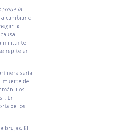
porque la
 a cambiar o
negar la
 causa
 militante
se repite en
primera sería
su muerte de
lemán. Los
... En
ria de los
e brujas. El