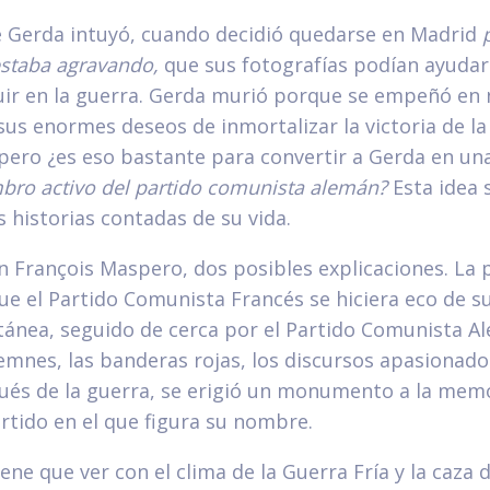
e Gerda intuyó, cuando decidió quedarse en Madrid
estaba agravando,
que sus fotografías podían ayudar
uir en la guerra. Gerda murió porque se empeñó en 
sus enormes deseos de inmortalizar la victoria de la
pero ¿es eso bastante para convertir a Gerda en una
bro activo del partido comunista alemán?
Esta idea 
 historias contadas de su vida.
n François Maspero, dos posibles explicaciones. La 
ue el Partido Comunista Francés se hiciera eco de 
tánea, seguido de cerca por el Partido Comunista A
emnes, las banderas rojas, los discursos apasionados
ués de la guerra, se erigió un monumento a la memo
rtido en el que figura su nombre.
ene que ver con el clima de la Guerra Fría y la caza d