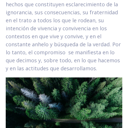
hechos que constituyen esclarecimiento de la
ignorancia, sus consecuencias, su fraternidad
en el trato a todos los que le rodean, su
intención de vivencia y convivencia en los
contextos en que vive y convive, y en el
constante anhelo y búsqueda de la verdad. Por
lo tanto, el compromiso se manifiesta en lo
que decimos y, sobre todo, en lo que hacemos
y en las actitudes que desarrollamos.