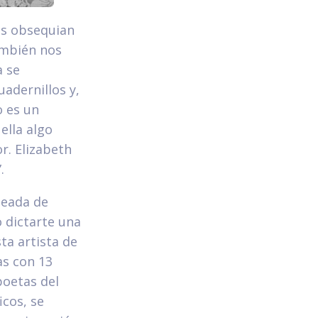
os obsequian
también nos
a se
uadernillos y,
o es un
ella algo
r. Elizabeth
.
deada de
o dictarte una
ta artista de
as con 13
poetas del
icos, se