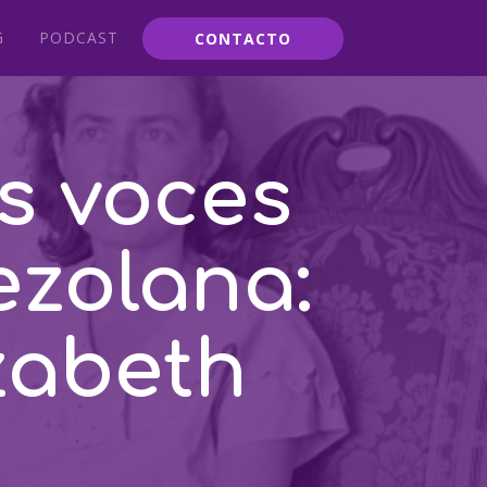
G
PODCAST
CONTACTO
s voces
ezolana:
zabeth