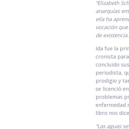
“Elizabeth Sc
anarquías em
ella ha aprend
vocación que 
de existencia.
Ida fue la pr
cronista para
concluido sus
periodista, q
prodigio y ta
se licenció e
problemas psí
enfermedad me
libro nos dice
“Las aguas se