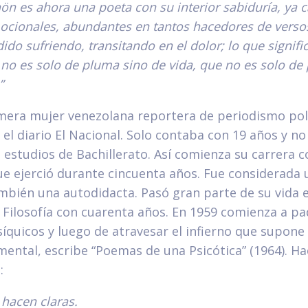
hön es ahora una poeta con su interior sabiduría, ya 
ocionales, abundantes en tantos hacedores de verso
ido sufriendo, transitando en el dolor; lo que signifi
no es solo de pluma sino de vida, que no es solo de 
”
imera mujer venezolana reportera de periodismo poli
 el diario El Nacional. Solo contaba con 19 años y no
 estudios de Bachillerato. Así comienza su carrera 
ue ejerció durante cincuenta años. Fue considerada 
mbién una autodidacta. Pasó gran parte de su vida 
n Filosofía con cuarenta años. En 1959 comienza a p
quicos y luego de atravesar el infierno que supone
ntal, escribe “Poemas de una Psicótica” (1964). Haci
:
 hacen claras.