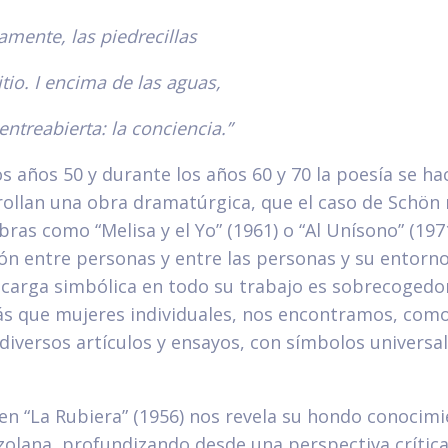
amente, las piedrecillas
sitio. I encima de las aguas,
 entreabierta: la conciencia.”
los años 50 y durante los años 60 y 70 la poesía se ha
ollan una obra dramatúrgica, que el caso de Schön 
ras como “Melisa y el Yo” (1961) o “Al Unísono” (1971
n entre personas y entre las personas y su entorno,
 carga simbólica en todo su trabajo es sobrecogedo
s que mujeres individuales, nos encontramos, como
iversos artículos y ensayos, con símbolos universal
n “La Rubiera” (1956) nos revela su hondo conocimi
zolana, profundizando desde una perspectiva crítica,