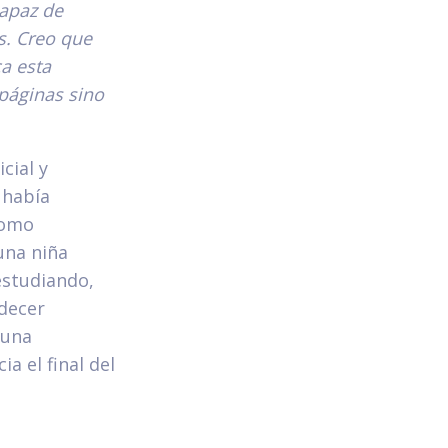
capaz de
s. Creo que
ca esta
páginas sino
cial y
 había
como
una niña
estudiando,
adecer
 una
a el final del