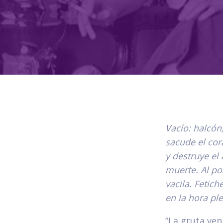
Vacío: halcón
sacude el cor
y destruye el
muerte. Al po
vacila. Fetic
en la hora pl
“La gruta ven