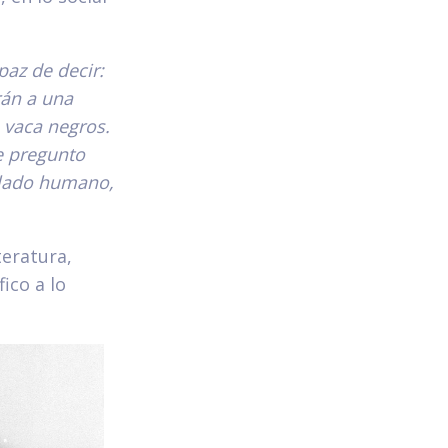
az de decir:
rán a una
 vaca negros.
e pregunto
 lado humano,
teratura,
fico a lo