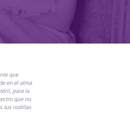
ante que
de en el alma
éril, para la
pectro que no
 tus rodillas