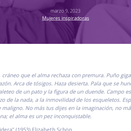
marzo 9, 2023
Mujeres inspiradoras
, cráneo que el alma rechaza con premura. Puño gig
azón. Arca de tósigos. Haza desierta. Pala que se hun
 aleteo de un pato y la figura de un duende. Campo est
zo de la nada, a la inmovilidad de los esqueletos. Es
he maligno. No más tus dijes en la imaginación, no más
ena; el alma es un pez inconquistable.
idera” (1953) Elizabeth Schön