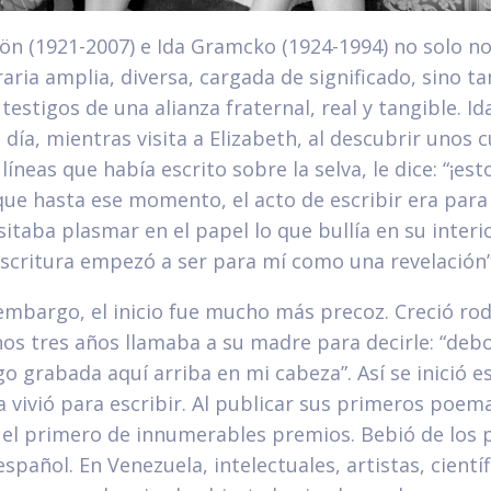
ön (1921-2007) e Ida Gramcko (1924-1994) no solo n
raria amplia, diversa, cargada de significado, sino 
testigos de una alianza fraternal, real y tangible. Id
día, mientras visita a Elizabeth, al descubrir unos c
íneas que había escrito sobre la selva, le dice: “¡est
ue hasta ese momento, el acto de escribir era para 
sitaba plasmar en el papel lo que bullía en su interio
 escritura empezó a ser para mí como una revelación”
 embargo, el inicio fue mucho más precoz. Creció ro
nos tres años llamaba a su madre para decirle: “deb
o grabada aquí arriba en mi cabeza”. Así se inició es
da vivió para escribir. Al publicar sus primeros poem
 el primero de innumerables premios. Bebió de los 
spañol. En Venezuela, intelectuales, artistas, científ