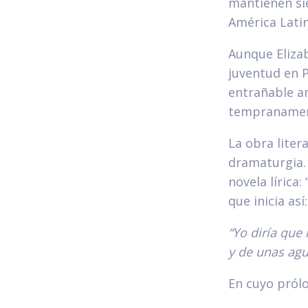
mantienen si
América Latin
Aunque Eliza
juventud en P
entrañable am
tempranamen
La obra liter
dramaturgia. 
novela lírica
que inicia así:
“Yo diría que
y de unas agu
En cuyo pról