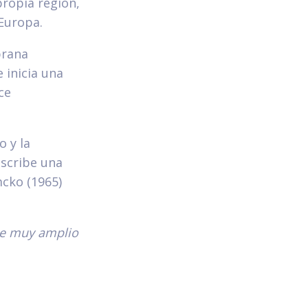
ropia región,
 Europa.
prana
 inicia una
ce
o y la
escribe una
mcko (1965)
le muy amplio