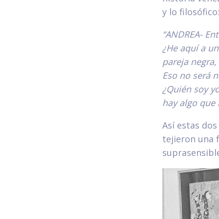
y lo filosófico
“ANDREA- Ente
¿He aquí a un
pareja negra,
Eso no será n
¿Quién soy y
hay algo que 
Así estas do
tejieron una f
suprasensibl