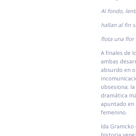
Al fondo, lent
hallan al fin 
flota una flor
A finales de 
ambas desarr
absurdo en ob
incomunicació
obsesiona; la
dramática má
apuntado en d
femenino.
Ida Gramcko e
historia vene