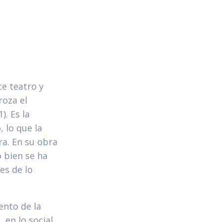
ce teatro y
roza el
). Es la
 lo que la
ra. En su obra
 bien se ha
es de lo
ento de la
 en lo social