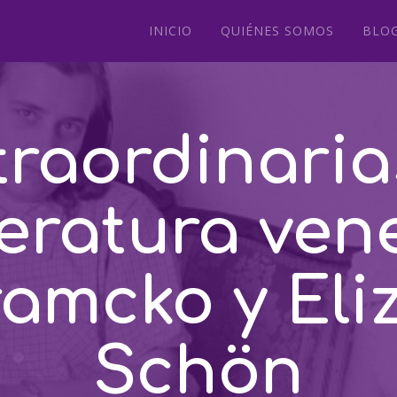
INICIO
QUIÉNES SOMOS
BLO
traordinaria
iteratura ven
ramcko y Eli
Schön