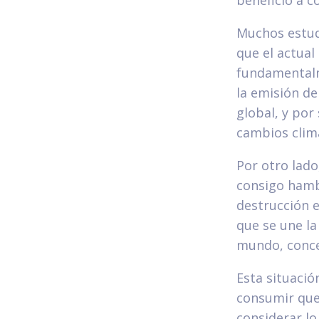
beneficio a c
Muchos estudi
que el actual
fundamentalm
la emisión de
global, y po
cambios climá
Por otro lado
consigo hamb
destrucción e
que se une la
mundo, conce
Esta situació
consumir que 
considerar lo