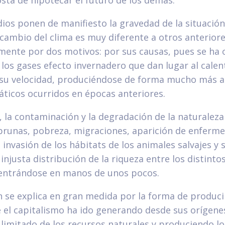
osta de hipotecar el futuro de los demás.
os ponen de manifiesto la gravedad de la situación
 cambio del clima es muy diferente a otros anteriore
ente por dos motivos: por sus causas, pues se ha 
 los gases efecto invernadero que dan lugar al cale
r su velocidad, produciéndose de forma mucho más a
ticos ocurridos en épocas anteriores.
, la contaminación y la degradación de la naturaleza
runas, pobreza, migraciones, aparición de enferm
 invasión de los hábitats de los animales salvajes y s
 injusta distribución de la riqueza entre los distinto
ntrándose en manos de unos pocos.
n se explica en gran medida por la forma de produci
el capitalismo ha ido generando desde sus orígenes
 limitado de los recursos naturales y produciendo lo