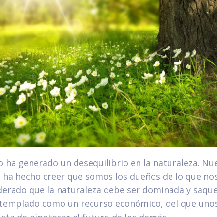
 ha generado un desequilibrio en la naturaleza. Nue
 ha hecho creer que somos los dueños de lo que nos
erado que la naturaleza debe ser dominada y saqu
templado como un recurso económico, del que uno