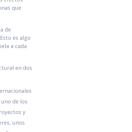
sonas que
ma de
Esto es algo
pela a cada
ctural en dos
ternacionales
 uno de los
royectos y
eres, unos