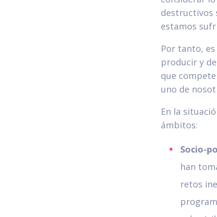
destructivos 
estamos sufr
Por tanto, es
producir y de
que compete a
uno de nosot
En la situaci
ámbitos:
Socio-po
han toma
retos in
programa