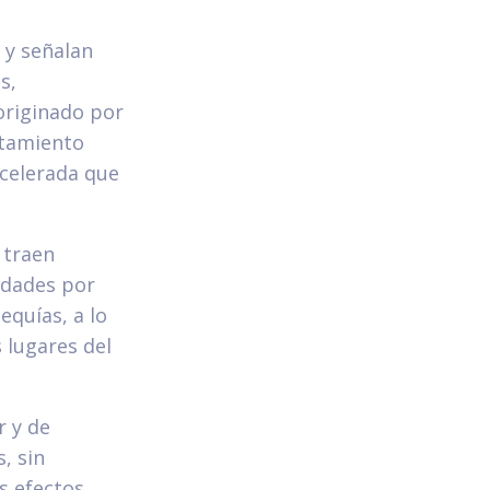
 y señalan
s,
originado por
ntamiento
celerada que
 traen
edades por
equías, a lo
s lugares del
r y de
, sin
s efectos