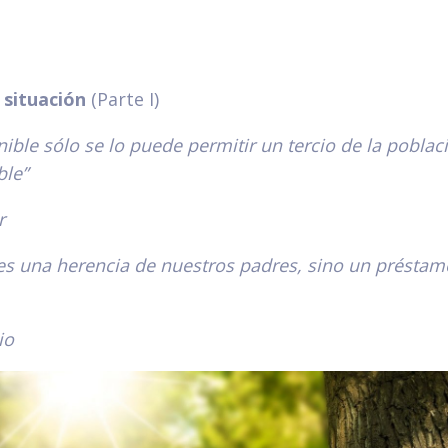
a situación
(Parte I)
enible sólo se lo puede permitir un tercio de la pobla
ble”
r
 es una herencia de nuestros padres, sino un présta
io