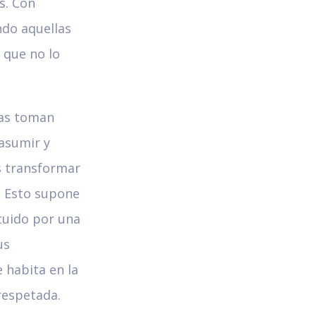
s. Con
do aquellas
 que no lo
nas toman
asumir y
s transformar
. Esto supone
tuido por una
us
 habita en la
respetada.