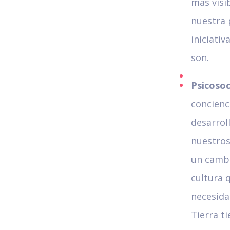
más visib
nuestra 
iniciati
son.
Psicosoc
concienc
desarrol
nuestros
un cambi
cultura q
necesida
Tierra t