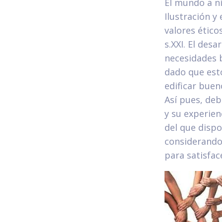
El mundo a ni
Ilustración y
valores ético
s.XXI. El des
necesidades b
dado que esto
edificar buen
Así pues, deb
y su experien
del que disp
considerando 
para satisfac