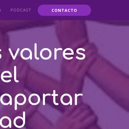
G
PODCAST
CONTACTO
 valores
el
 aportar
dad