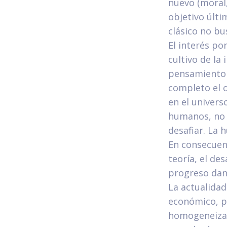
nuevo (moral,
objetivo últi
clásico no bu
El interés po
cultivo de la
pensamiento 
completo el o
en el univers
humanos, no h
desafiar. La 
En consecuenc
teoría, el de
progreso dand
La actualida
económico, po
homogeneizaci