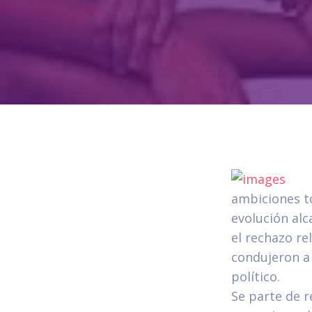
ambiciones to
evolución alc
el rechazo re
condujeron a 
político.
Se parte de 