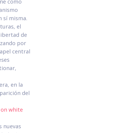
iene como
manismo
n sí misma.
turas, el
libertad de
azando por
apel central
eses
tionar,
ra, en la
aparición del
as nuevas