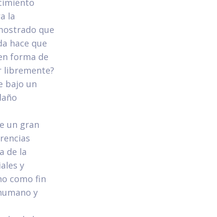
cimiento
a la
emostrado que
da hace que
 en forma de
r libremente?
e bajo un
daño
e un gran
erencias
a de la
ales y
no como fin
 humano y