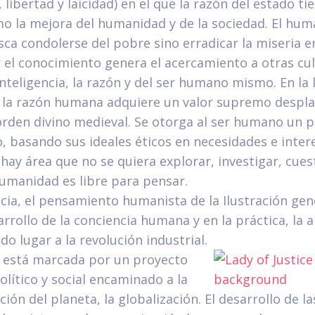
 libertad y laicidad) en el que la razón del estado t
mo la mejora del humanidad y de la sociedad. El hu
sca condolerse del pobre sino erradicar la miseria e
r el conocimiento genera el acercamiento a otras cul
 inteligencia, la razón y del ser humano mismo. En la 
la razón humana adquiere un valor supremo despl
rden divino medieval. Se otorga al ser humano un p
o, basando sus ideales éticos en necesidades e inter
ay área que no se quiera explorar, investigar, cues
humanidad es libre para pensar.
ia, el pensamiento humanista de la Ilustración gene
sarrollo de la conciencia humana y en la práctica, la 
o lugar a la revolución industrial.
d está marcada por un proyecto
lítico y social encaminado a la
ón del planeta, la globalización. El desarrollo de l