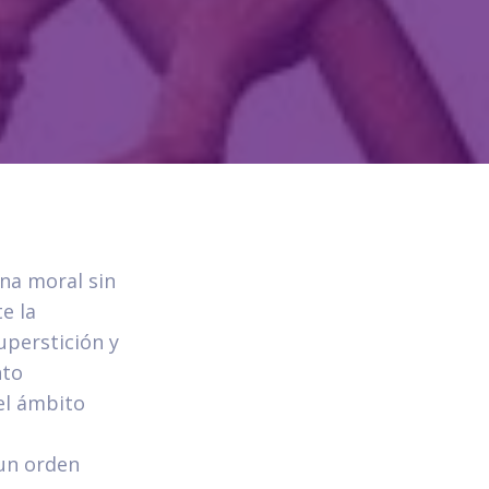
na moral sin
e la
uperstición y
nto
del ámbito
 un orden