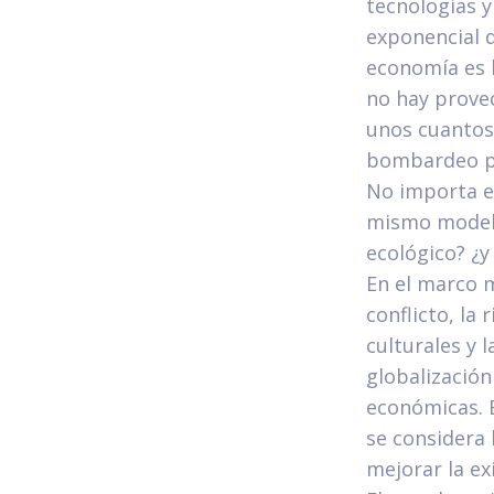
tecnologías 
exponencial d
economía es 
no hay prove
unos cuantos 
bombardeo pa
No importa el
mismo modelo 
ecológico? ¿y 
En el marco 
conflicto, la 
culturales y 
globalización
económicas. 
se considera
mejorar la ex