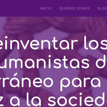
INICIO
QUIÉNES SOMOS
BLO
inventar los
umanistas d
ráneo para
z a la socie