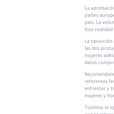
La aprobació
países europe
país. La volu
hizo realidad
La oposición 
las dos prot
mujeres adela
datos compr
Recomendamos
referentes fe
enfrentar y t
mujeres y ho
Tuvimos la op