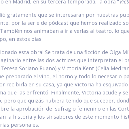
o en Madrid, en su tercera temporada, la obra “
Vict
ió gratamente que se interesaran por nuestras publ
nte, por la serie de pódcast que hemos realizado sob
ambién nos animaban a ir a verlas al teatro, lo qu
o, en estos días.
onado esta obra! Se trata de una ficción de Olga Mí
aginario entre las dos actrices que interpretan el p
resa Soriano Ruano) y Victoria Kent (Celia Medrano)
ene preparado el vino, el horno y todo lo necesario pa
r recibirla en su casa, ya que Victoria ha esquivado 
ma que las enfrentó. Finalmente, Victoria acude y se
ó, pero que quizás hubiera tenido que suceder, dond
bre la aprobación del sufragio femenino en las Cor
n la historia y los sinsabores de este momento his
rias personales.