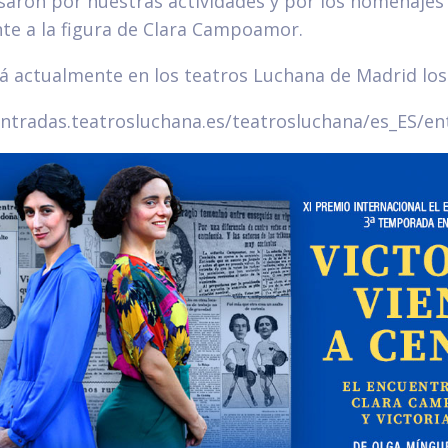
esaron por nuestras actividades y por los homenaje
te a la figura de Clara Campoamor.
á actualmente en los teatros Luchana de Madrid los 
entradas.teatrosluchana.es/teatrosluchana/es_ES/e