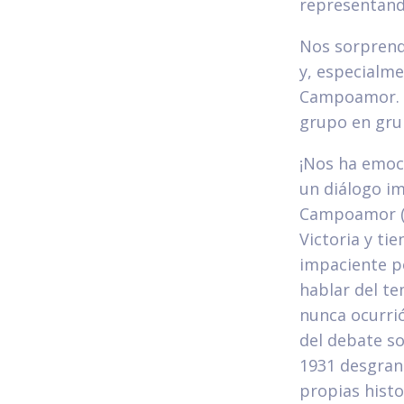
representand
Nos sorprend
y, especialme
Campoamor. T
grupo en grup
¡Nos ha emoci
un diálogo im
Campoamor (Te
Victoria y ti
impaciente po
hablar del te
nunca ocurri
del debate so
1931 desgrana
propias histo