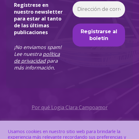
Regístrese en
nuestro newsletter
para estar al tanto
de las últimas
publicaciones
¡No enviamos spam!
Lee nuestra
política
de privacidad
para
más información.
Por qué Logia Clara Campoamor
Política de Privacidad
Usamos cookies en nuestro sitio web para brindarle la
experiencia más relevante recordando sus preferencias y
Política de Cookies