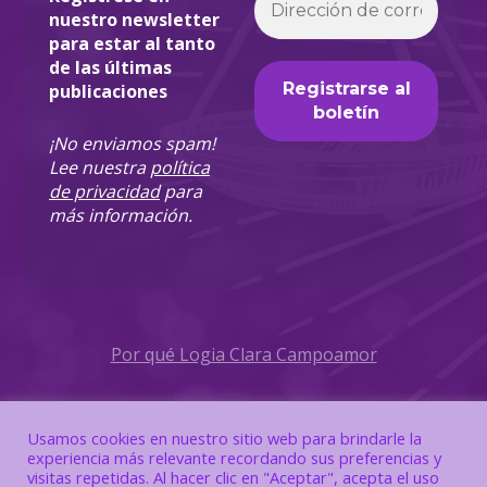
nuestro newsletter
para estar al tanto
de las últimas
publicaciones
¡No enviamos spam!
Lee nuestra
política
de privacidad
para
más información.
Por qué Logia Clara Campoamor
Política de Privacidad
Usamos cookies en nuestro sitio web para brindarle la
experiencia más relevante recordando sus preferencias y
Política de Cookies
visitas repetidas. Al hacer clic en "Aceptar", acepta el uso