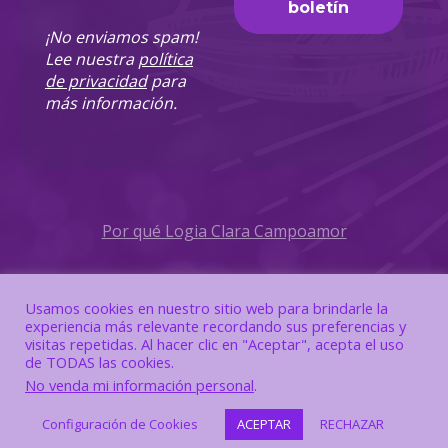
¡No enviamos spam!
Lee nuestra
política
de privacidad
para
más información.
Por qué Logia Clara Campoamor
Política de Privacidad
Usamos cookies en nuestro sitio web para brindarle la
experiencia más relevante recordando sus preferencias y
Política de Cookies
visitas repetidas. Al hacer clic en "Aceptar", acepta el uso
de TODAS las cookies.
No venda mi información personal
.
Configuración de Cookies
ACEPTAR
RECHAZAR