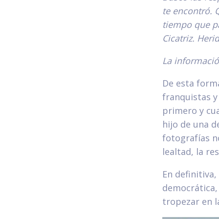
te encontró. 
tiempo que pa
Cicatriz. Heri
La información
De esta forma
franquistas y 
primero y cua
hijo de una de
fotografías n
lealtad, la re
En definitiv
democrática, 
tropezar en l