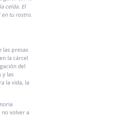
a celda. El
en tu rostro.
e las presas
en la cárcel
igación del
 y las
 la vida, la
moria
 no volver a