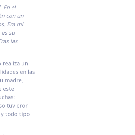
 En el
ón con un
s. Era mi
 es su
Tras las
 realiza un
lidades en las
su madre,
e este
uchas:
so tuvieron
 y todo tipo