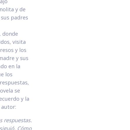
bajo
nolita y de
n sus padres
e
n, donde
dos, visita
resos y los
 madre y sus
do en la
e los
 respuestas,
ovela se
recuerdo y la
 autor:
as respuestas.
rsiguió. Cómo