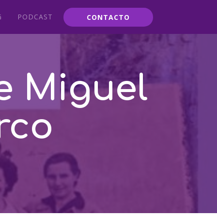
G
PODCAST
CONTACTO
de Miguel
rco