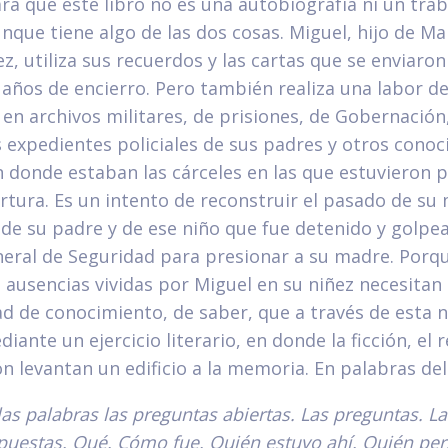
ara que este libro no es una autobiografía ni un tra
que tiene algo de las dos cosas. Miguel, hijo de Ma
z, utiliza sus recuerdos y las cartas que se enviaro
años de encierro. Pero también realiza una labor d
 en archivos militares, de prisiones, de Gobernació
 expedientes policiales de sus padres y otros conoci
n donde estaban las cárceles en las que estuvieron p
rtura. Es un intento de reconstruir el pasado de su
de su padre y de ese niño que fue detenido y golpea
neral de Seguridad para presionar a su madre. Porqu
as ausencias vividas por Miguel en su niñez necesitan
ad de conocimiento, de saber, que a través de esta n
iante un ejercicio literario, en donde la ficción, el 
n levantan un edificio a la memoria. En palabras del
las palabras las preguntas abiertas. Las preguntas. L
puestas. Qué. Cómo fue. Quién estuvo ahí. Quién pe