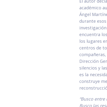
El autor decl
académico aun
Ángel Martíne
durante esos 
investigación
encuentra los
los lugares e
centros de to
compañeras, 
Dirección Ge
silencios y l
es la necesid
construye med
reconstrucció
“Busco entre 
Busco las res