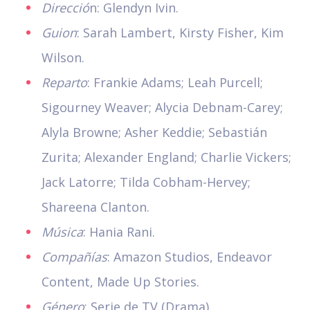
Direcció
n: Glendyn Ivin.
Guion
: Sarah Lambert, Kirsty Fisher, Kim
Wilson.
Reparto
: Frankie Adams; Leah Purcell;
Sigourney Weaver; Alycia Debnam-Carey;
Alyla Browne; Asher Keddie; Sebastián
Zurita; Alexander England; Charlie Vickers;
Jack Latorre; Tilda Cobham-Hervey;
Shareena Clanton.
Música
: Hania Rani.
Compañías
: Amazon Studios, Endeavor
Content, Made Up Stories.
Género
: Serie de TV (Drama).