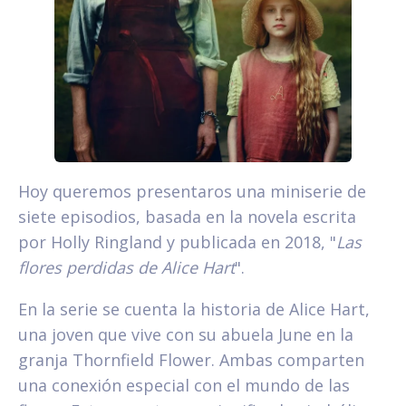
Hoy queremos presentaros una miniserie de
siete episodios, basada en la novela escrita
por Holly Ringland y publicada en 2018, "
Las
flores perdidas de Alice Hart
".
En la serie se cuenta la historia de Alice Hart,
una joven que vive con su abuela June en la
granja Thornfield Flower. Ambas comparten
una conexión especial con el mundo de las