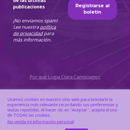
de las últimas
publicaciones
¡No enviamos spam!
Lee nuestra
política
de privacidad
para
más información.
Por qué Logia Clara Campoamor
Política de Privacidad
Usamos cookies en nuestro sitio web para brindarle la
experiencia más relevante recordando sus preferencias y
Política de Cookies
visitas repetidas. Al hacer clic en "Aceptar", acepta el uso
de TODAS las cookies.
No venda mi información personal
.