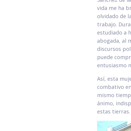
vida me ha br
olvidado de l
trabajo. Dura
estudiado a h
abogada, al 
discursos po
puede comprob
entusiasmo n
Así, esta muj
combativo en
mismo tiempo
ánimo, indis
estas tierras.