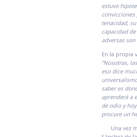
estuvo hipote
convicciones
tenacidad, su
capacidad de 
adversas son
En la propia 
“Nosotras, la
eso dice much
universalismo
saber es dond
aprenderá a e
de odio y hoy
procure un h
Una vez más 
Sánchez de la