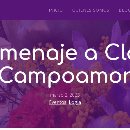
INICIO
QUIÉNES SOMOS
BLO
menaje a Cl
Campoamo
marzo 2, 2023
Eventos
,
Logia