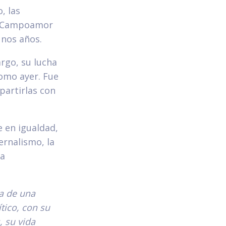
, las
a Campoamor
unos años.
rgo, su lucha
como ayer. Fue
partirlas con
 en igualdad,
ernalismo, la
da
a de una
tico, con su
 su vida