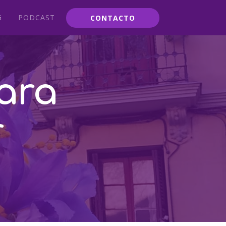
G
PODCAST
CONTACTO
ara
r