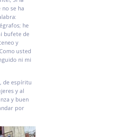
e no se ha
alabra:
égrafos; he
mi bufete de
teneo y
. Como usted
nguido ni mi
, de espíritu
eres y al
nza y buen
andar por