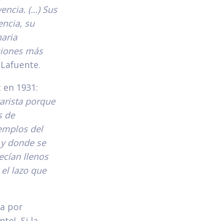
encia. (…) Sus
ncia, su
naria
iciones más
 Lafuente.
 en 1931:
tarista porque
s de
emplos del
 y donde se
ecían llenos
el lazo que
a por
te!, Si la