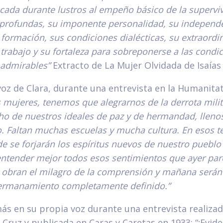
cada durante lustros al empeño básico de la superviv
 profundas, su imponente personalidad, su independe
 formación, sus condiciones dialécticas, su extraordi
trabajo y su fortaleza para sobreponerse a las cond
 admirables”
Extracto de La Mujer Olvidada de Isaías
voz de Clara, durante una entrevista en la Humanitat
s mujeres, tenemos que alegrarnos de la derrota mili
o de nuestros ideales de paz y de hermandad, lleno
. Faltan muchas escuelas y mucha cultura. En esos t
e se forjarán los espíritus nuevos de nuestro pueblo
ntender mejor todos esos sentimientos que ayer par
 obran el milagro de la comprensión y mañana serán 
ermanamiento completamente definido.”
en su propia voz durante una entrevista realizad
 Cruz y publicada en Caras y Caretas en 1933: “¡Eviden