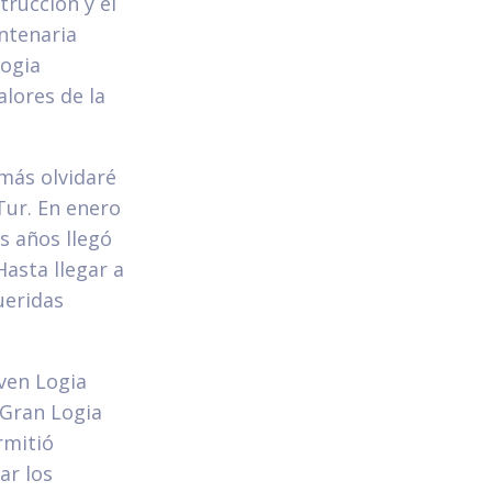
trucción y el
ntenaria
Logia
lores de la
más olvidaré
Tur. En enero
s años llegó
Hasta llegar a
ueridas
ven Logia
 Gran Logia
rmitió
ar los