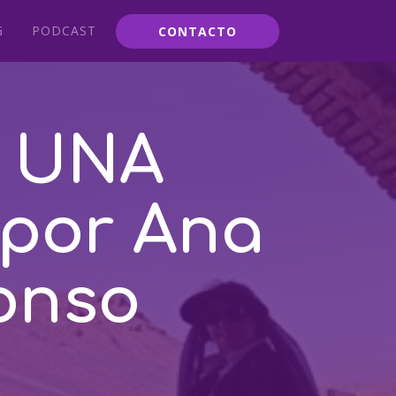
G
PODCAST
CONTACTO
E UNA
or Ana
onso