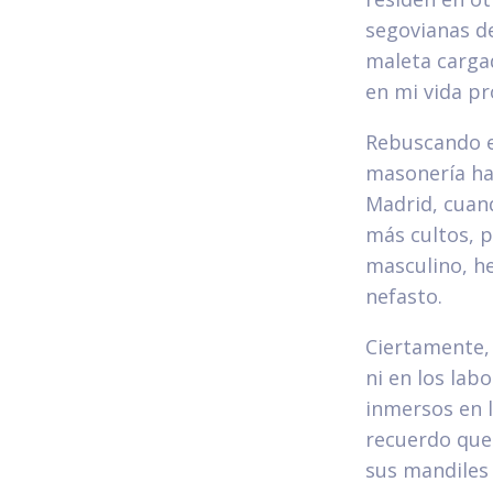
segovianas d
maleta carga
en mi vida p
Rebuscando e
masonería has
Madrid, cuan
más cultos, 
masculino, h
nefasto.
Ciertamente,
ni en los lab
inmersos en l
recuerdo que
sus mandiles