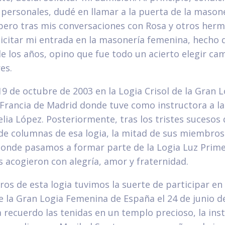
 personales, dudé en llamar a la puerta de la mason
 pero tras mis conversaciones con Rosa y otros her
licitar mi entrada en la masonería femenina, hecho q
e los años, opino que fue todo un acierto elegir cam
es.
n 19 de octubre de 2003 en la Logia Crisol de la Gran 
Francia de Madrid donde tuve como instructora a la
ia López. Posteriormente, tras los tristes sucesos 
de columnas de esa logia, la mitad de sus miembr
donde pasamos a formar parte de la Logia Luz Prime
 acogieron con alegría, amor y fraternidad.
 de esta logia tuvimos la suerte de participar en 
 la Gran Logia Femenina de España el 24 de junio d
 recuerdo las tenidas en un templo precioso, la ins