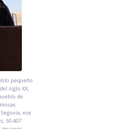
ueblo pequeño
el siglo XX,
pueblo de
rmosas
 Segovia, ese
s, 50.407
s mujeres