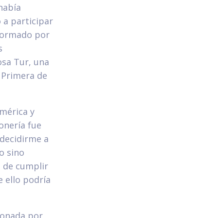
había
 a participar
 formado por
s
osa Tur, una
 Primera de
mérica y
onería fue
 decidirme a
o sino
z de cumplir
 ello podría
cionada por