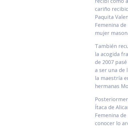
recibí como a
cariño recibi
Paquita Valen
Femenina de 
mujer masona:
También recu
la acogida fr
de 2007 pasé 
a ser una de 
la maestría e
hermanas Mon
Posteriorment
Ítaca de Alic
Femenina de 
conocer lo ar