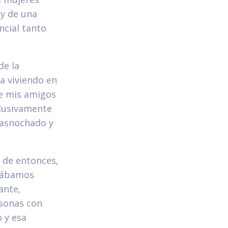
y de una
ncial tanto
de la
a viviendo en
de mis amigos
clusivamente
rasnochado y
 de entonces,
stábamos
ante,
asonas con
 y esa