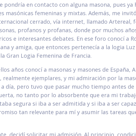
e pondría en contacto con alguna masona, pues ya 
es masónicas femeninas y mixtas. Además, me invitó
ternacional cerrado, vía internet, llamado Artereal,
onas, profanos y profanas, donde por muchos año
cos e interesantes debates. En ese foro conocí a R
ana y amiga, que entonces pertenecía a la logia Luz
la Gran Logia Femenina de Francia.
llos años conocí a masonas y masones de España, A
, realmente ejemplares, y mi admiración por la mas
a a día, pero tuvo que pasar mucho tiempo antes de
uerta, no tanto por lo absorbente que era mi trabaj
aba segura si iba a ser admitida y si iba a ser capa
miso tan relevante para mí y asumir las tareas que
e, decidí solicitar mi admisión. Al principio, condi