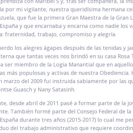
prendiza con Maribel S y, tras ser compañera, la ins
da por mi vigilante, nuestra queridísima hermana ce
zuela, que fue la primera Gran Maestra de la Gran 
España y que encarnaba y encarna como nadie los va
 fraternidad, trabajo, compromiso y alegría.
erdo los alegres ágapes después de las tenidas y ja
aterna que tantas veces nos brindó en su casa Rosa 
a ser miembro de la Logia Manantial que en aquello
las más populosas y activas de nuestra Obediencia. 
n marzo del 2009 fui instruida sabiamente por las q
tse Guasch y Nany Satasinh.
e, desde abril de 2011 pasé a formar parte de la jo
ante. También formé parte del Consejo Federal de la
España durante tres años (2015-2017) lo cual me pe
duo del trabajo administrativo que requiere coordin