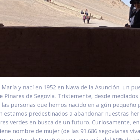
 María y nací en 1952 en Nava de la Asunción, un p
de Pinares de Segovia. Tristemente, desde mediados d
e las personas que hemos nacido en algún pequeño 
eón estamos predestinados a abandonar nuestras he
res verdes en busca de un futuro. Curiosamente, en
ene nombre de mujer (de las 91.686 segovianas viva
ros puntos de España) o sea, que más del 50% de la