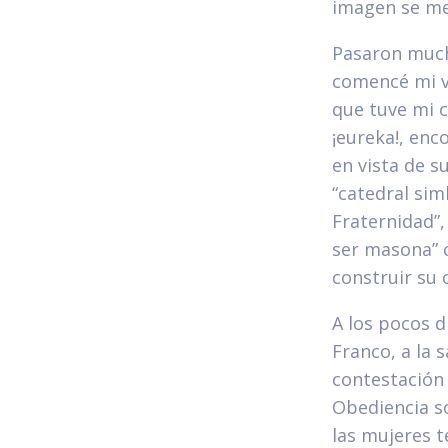
imagen se me
Pasaron much
comencé mi vi
que tuve mi c
¡eureka!, enc
en vista de s
“catedral sim
Fraternidad”,
ser masona” 
construir su 
A los pocos d
Franco, a la 
contestación
Obediencia s
las mujeres t