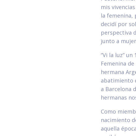
mis vivencias
la femenina,
decidí por so
perspectiva d
junto a mujer
“Vi la luz” u
Femenina de 
hermana Argel
abatimiento 
a Barcelona 
hermanas nos
Como miembros
nacimiento de
aquella época