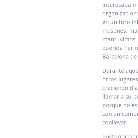
interesaba m
organizacion
en un foro in
masones, mas
mantuvimos ri
querida herm
Barcelona de 
Durante aque
otros lugares
creciendo dí
llamar a su p
porque no est
con un compro
conllevar.
Posteriorment