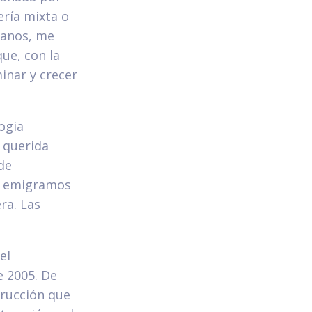
ería mixta o
manos, me
ue, con la
inar y crecer
Logia
 querida
de
os emigramos
ra. Las
el
e 2005. De
trucción que