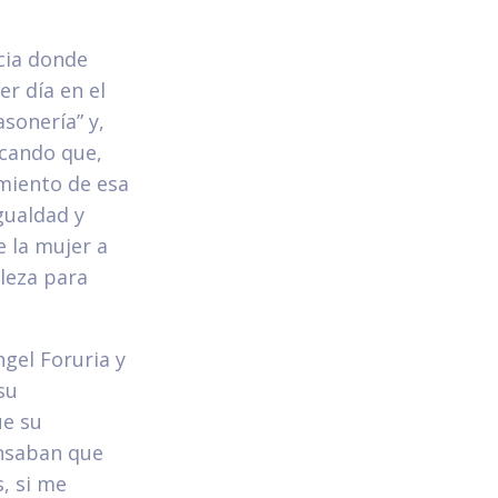
cia donde
r día en el
sonería” y,
icando que,
amiento de esa
gualdad y
e la mujer a
leza para
ngel Foruria y
su
ue su
ensaban que
, si me