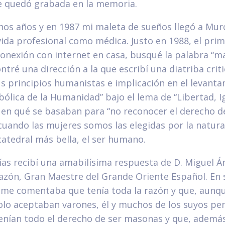
 quedó grabada en la memoria.
os años y en 1987 mi maleta de sueños llegó a Mur
da profesional como médica. Justo en 1988, el prime
onexión con internet en casa, busqué la palabra “ma
ontré una dirección a la que escribí una diatriba crit
us principios humanistas e implicación en el levant
bólica de la Humanidad” bajo el lema de “Libertad, I
 en qué se basaban para “no reconocer el derecho d
cuando las mujeres somos las elegidas por la natura
catedral más bella, el ser humano.
ías recibí una amabilísima respuesta de D. Miguel Á
sazón, Gran Maestre del Grande Oriente Español. En 
 me comentaba que tenía toda la razón y que, aunq
olo aceptaban varones, él y muchos de los suyos p
enían todo el derecho de ser masonas y que, además