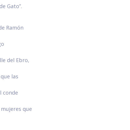
 de Gato”.
onde Ramón
go
lle del Ebro,
 que las
l conde
s mujeres que