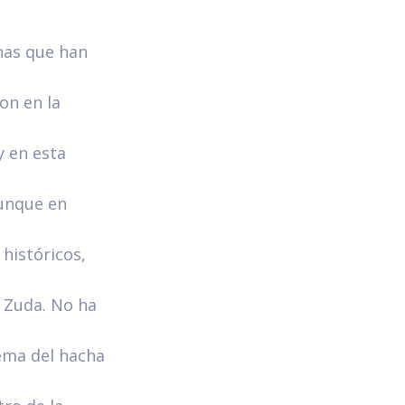
nas que han
on en la
y en esta
aunque en
históricos,
a Zuda. No ha
ema del hacha