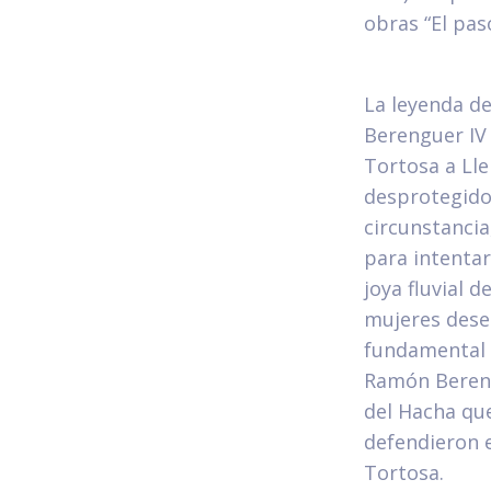
obras “El pas
La leyenda d
Berenguer IV
Tortosa a Lle
desprotegido
circunstancia,
para intentar
joya fluvial d
mujeres des
fundamental 
Ramón Bereng
del Hacha que
defendieron e
Tortosa.