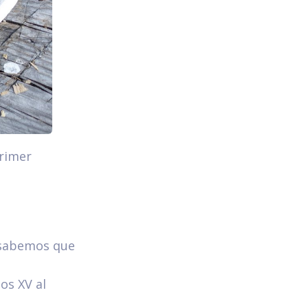
primer
, sabemos que
os XV al