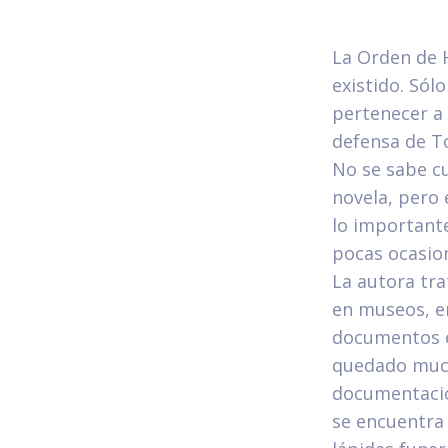
La Orden de 
existido. Sól
pertenecer a 
defensa de T
No se sabe cu
novela, pero
lo importante
pocas ocasion
La autora tra
en museos, e
documentos e 
quedado mu
documentació
se encuentra