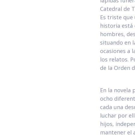
lápidas funer
Catedral de T
Es triste que
historia está
hombres, des
situando en l
ocasiones a 
los relatos. P
de la Orden 
En la novela 
ocho diferen
cada una des
luchar por el
hijos, indep
mantener el a