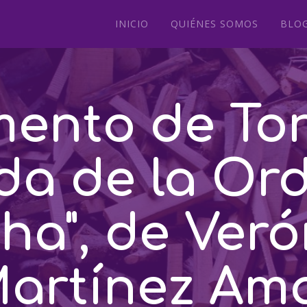
INICIO
QUIÉNES SOMOS
BLO
mento de To
da de la Ord
ha", de Veró
artínez Am