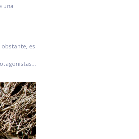
e una
 obstante, es
protagonistas…