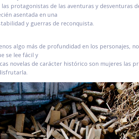
 las protagonistas de las aventuras y desventuras d
cién asentada en una
tabilidad y guerras de reconquista.
enos algo más de profundidad en los personajes, no
 se lee fácil y
cas novelas de carácter histórico son mujeres las 
isfrutarla.