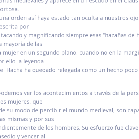
arias medievales y aparece en un escudo en el Claus
ortosa.
 una orden así haya estado tan oculta a nuestros ojos
 escrita por
tacando y magnificando siempre esas “hazañas de 
a mayoría de las
la mujer en un segundo plano, cuando no en la margi
or ello la leyenda
del Hacha ha quedado relegada como un hecho poco
podemos ver los acontecimientos a través de la pers
tes mujeres, que
de su modo de percibir el mundo medieval, son cap
las mismas y por sus
endientemente de los hombres. Su esfuerzo fue clave
sedio y vencer al