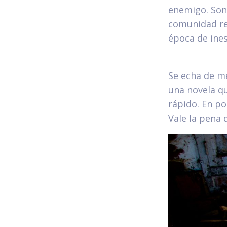
enemigo. Son
comunidad re
época de ines
Se echa de m
una novela que
rápido. En po
Vale la pena d