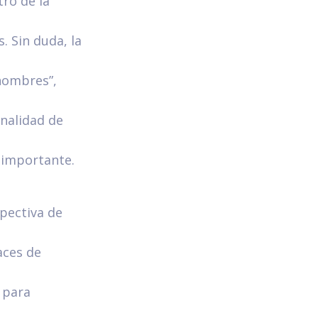
tro de la
. Sin duda, la
hombres”,
nalidad de
 importante.
pectiva de
aces de
 para