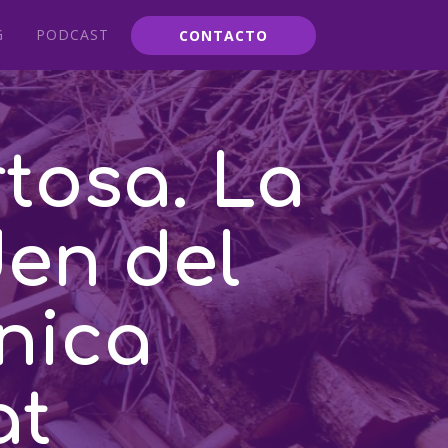
G
PODCAST
CONTACTO
rtosa. La
en del
nica
at