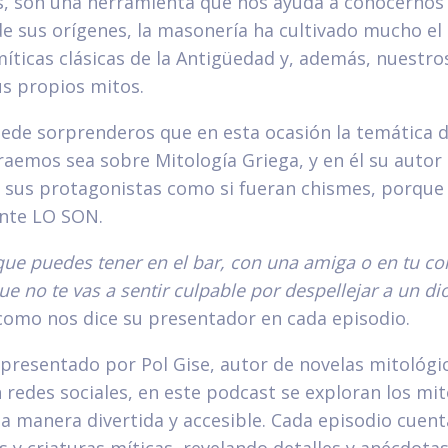
, son una herramienta que nos ayuda a conocernos
 sus orígenes, la masonería ha cultivado mucho el r
íticas clásicas de la Antigüedad y, además, nuestr
us propios mitos.
uede sorprenderos que en esta ocasión la temática 
raemos sea sobre Mitología Griega, y en él su autor 
e sus protagonistas como si fueran chismes, porque
nte LO SON.
 que puedes tener en el bar, con una amiga o en tu 
ue no te vas a sentir culpable por despellejar a un di
como nos dice su presentador en cada episodio.
presentado por Pol Gise, autor de novelas mitológi
 redes sociales, en este podcast se exploran los mit
a manera divertida y accesible. Cada episodio cuent
s y criaturas míticas, revelando detalles y anécdota