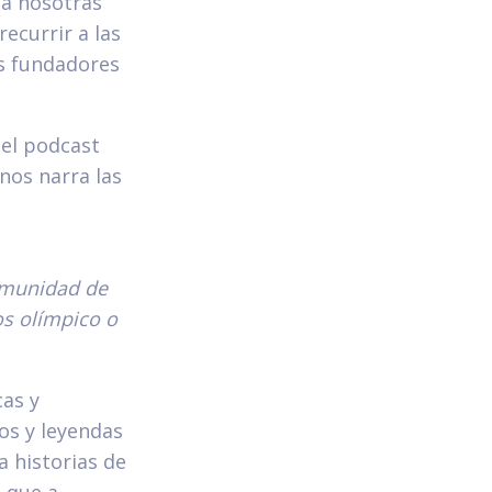
 a nosotras
ecurrir a las
os fundadores
del podcast
nos narra las
comunidad de
os olímpico o
cas y
os y leyendas
a historias de
s que a