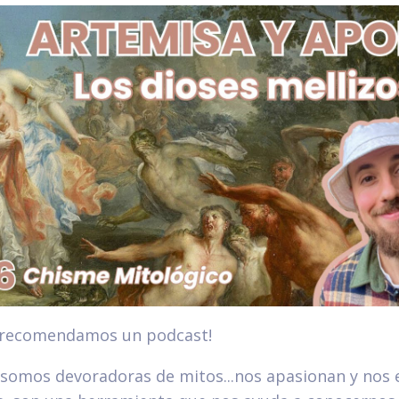
 recomendamos un podcast!
somos devoradoras de mitos...nos apasionan y nos