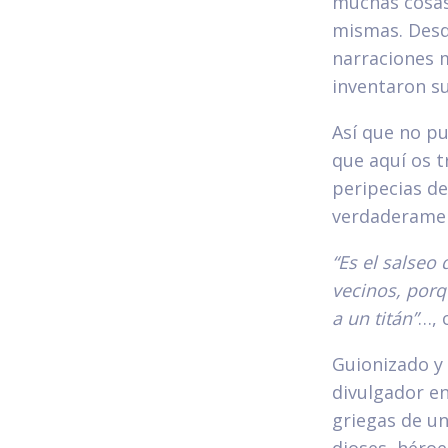
muchas cosas
mismas. Desde
narraciones m
inventaron s
Así que no p
que aquí os t
peripecias d
verdaderame
“Es el salseo
vecinos, porq
a un titán”
…, 
Guionizado y 
divulgador en
griegas de un
dioses, héroe