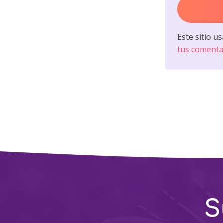
Este sitio u
tus comenta
S