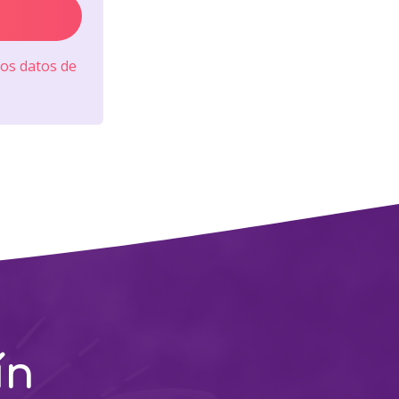
os datos de
ín