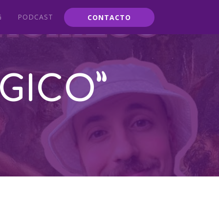
G
PODCAST
CONTACTO
GICO”