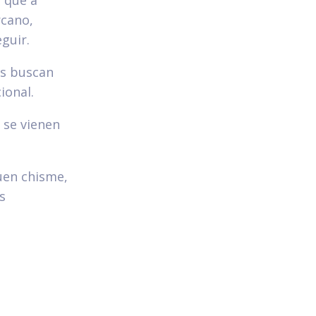
rcano,
guir.
es buscan
ional.
e se vienen
buen chisme,
s