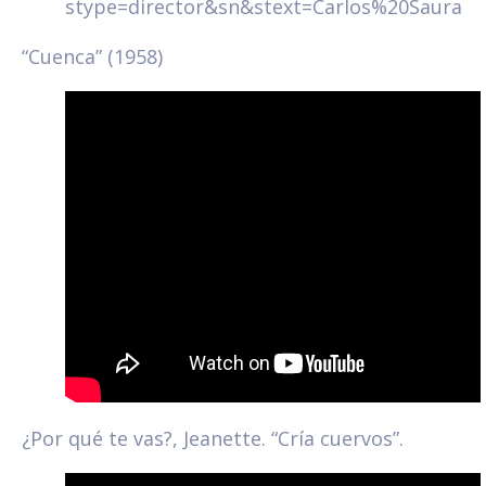
stype=director&sn&stext=Carlos%20Saura
“Cuenca” (1958)
¿Por qué te vas?, Jeanette. “Cría cuervos”.