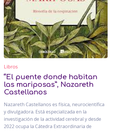
Libros
“El puente donde habitan
las mariposas”, Nazareth
Castellanos
Nazareth Castellanos es física, neurocientífica
y divulgadora. Está especializada en la
investigación de la actividad cerebral y desde
2022 ocupa la Cátedra Extraordinaria de