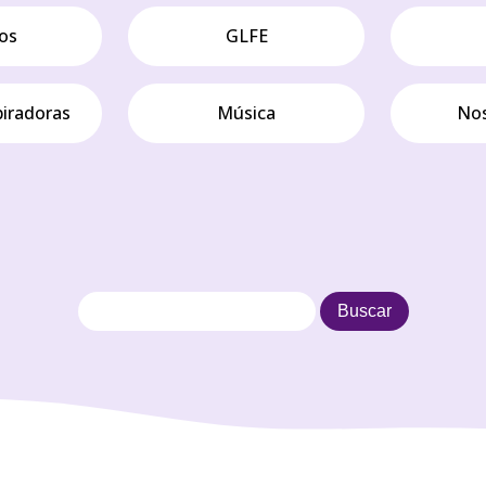
os
GLFE
piradoras
Música
Nos